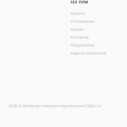
123 ПЛИ
2. Зеленая пальма с трещащим жемчугом.
Каталог
3. Красная хризантема.
4. Зеленая хризантема.
О Компании
5. Золотая хризантема с трещащим жемчугом.
Акции
Контакты
Покупателю
Адреса магазинов
2026 © Интернет-магазин пиротехники 123pli.ru