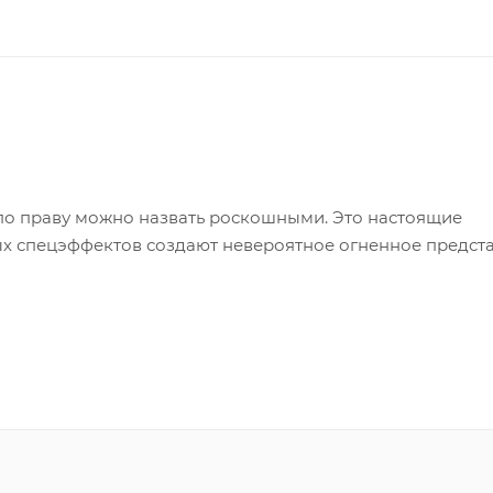
 по праву можно назвать роскошными. Это настоящие
х спецэффектов создают невероятное огненное предста
пные красные пальмы с трещащим жемчугом! Вслед за ни
чугом. Красные и зеленые хризантемы накроют своим к
тавит золотая хризантема с трещащим жемчугом! Фейер
го праздника!