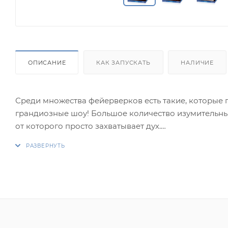
ОПИСАНИЕ
КАК ЗАПУСКАТЬ
НАЛИЧИЕ
Среди множества фейерверков есть такие, которые
грандиозные шоу! Большое количество изумительны
от которого просто захватывает дух.
Итак, фейерверк "Роскошный"!
Друг за другом в темном небе возникают великоле
небо поднимаются зеленые пальмы с трещащим жем
И эффектную точку в этом грандиозном показе пос
"Роскошный" - это эксклюзивное зрелище для ваше
Эффекты:
1. Красная пальма с трещащим жемчугом.