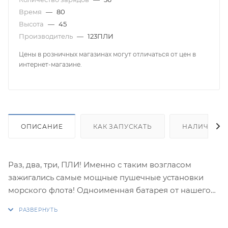
Время
—
80
Высота
—
45
Производитель
—
123ПЛИ
Цены в розничных магазинах могут отличаться от цен в
интернет-магазине.
ОПИСАНИЕ
КАК ЗАПУСКАТЬ
НАЛИЧИЕ
Раз, два, три, ПЛИ! Именно с таким возгласом
зажигались самые мощные пушечные установки
морского флота! Одноименная батарея от нашего
бренда "123 Пли" называется так не спроста!
Мощность её залпов погрузит вас во времена