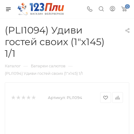
0
(PLI1094) Удиви
гостей своих (1"х145)
1/1
—
—
Каталог
Батареи салютов
(PLI1094) Удиви гостей своих (1"х145) 1/1
Артикул:
PLI1094