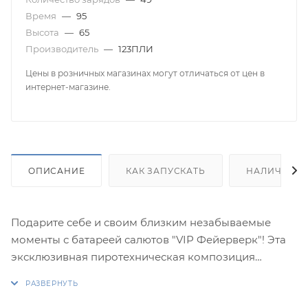
Время
—
95
Высота
—
65
Производитель
—
123ПЛИ
Цены в розничных магазинах могут отличаться от цен в
интернет-магазине.
ОПИСАНИЕ
КАК ЗАПУСКАТЬ
НАЛИЧИЕ
Подарите себе и своим близким незабываемые
моменты с батареей салютов "VIP Фейерверк"! Эта
эксклюзивная пиротехническая композиция
создана для тех, кто ценит высокое качество и
яркие впечатления. С калибром 1,4 и 50 мощными