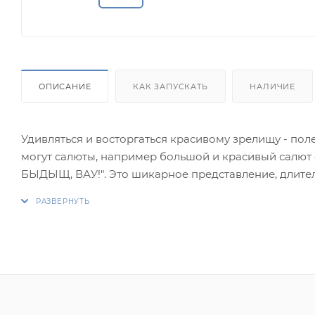
ОПИСАНИЕ
КАК ЗАПУСКАТЬ
НАЛИЧИЕ
Удивляться и восторгаться красивому зрелищу - поле
могут салюты, например большой и красивый салют
БЫДЫЩ, ВАУ!". Это шикарное представление, длитель
разнообразных эффектов.
Вы увидите несколько цветовых сочетаний мерцающи
одного из основных эффектов выступают серебряны
нити с серебряным мерцанием будут подниматься н
вспышками.
Эффекты: