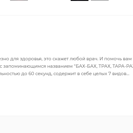
зно для здоровья, это скажет любой врач. И помочь вам
 с запоминающимся названием "БАХ-БАХ, ТРАХ, ТАРА-Р
ностью до 60 секунд, содержит в себе целых 7 видов
х сфер - они прекрасны и восхитительны. Также в каче
е волны с красным мерцанием. Трассы со свистом и зол
а разные уровни, чтобы заполонить ночное небо своим