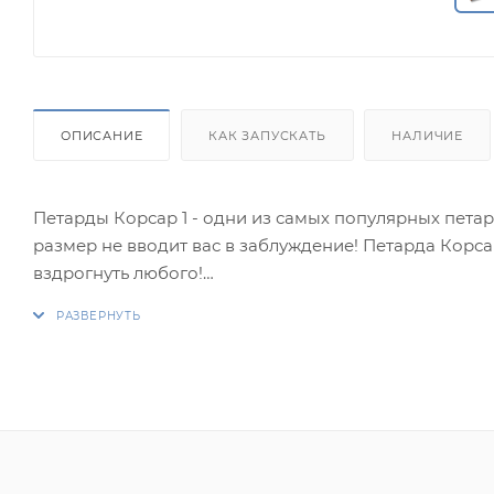
ОПИСАНИЕ
КАК ЗАПУСКАТЬ
НАЛИЧИЕ
Петарды Корсар 1 - одни из самых популярных петард
размер не вводит вас в заблуждение! Петарда Корса
вздрогнуть любого!
Одна коробка содержит в себе 60 штук. Каждая пет
заказать их на нашем сайте по доступной цене. Вс
Цена за упаковку петард Корсар 1. В упаковке 60 шту
Эффект:
1. Хлопок.