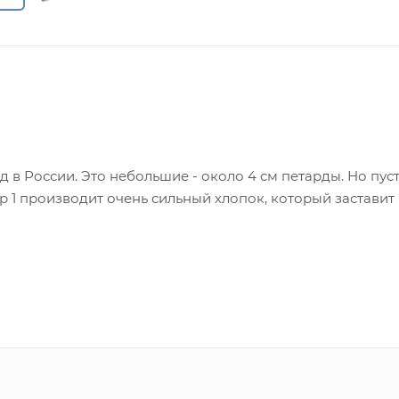
 в России. Это небольшие - около 4 см петарды. Но пуст
р 1 производит очень сильный хлопок, который заставит
арда Корсар 1 взрывается с оглушительным хлопком! Вы
я продукция в нашем интернет-магазине сертифицирована
к.