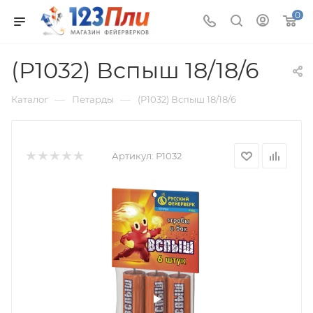
0
(Р1032) Вспыш 18/18/6
—
—
Каталог
Петарды
(Р1032) Вспыш 18/18/6
Артикул:
Р1032