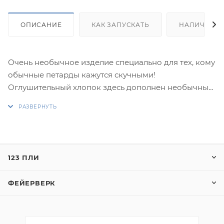
ОПИСАНИЕ
КАК ЗАПУСКАТЬ
НАЛИЧИЕ
Очень необычное изделие специально для тех, кому
обычные петарды кажутся скучными!
Оглушительный хлопок здесь дополнен необычным
эффектом стробоскопа. Особенно эффектно такие
петарды запускать ночью, в темноте: петарда дает
несколько ослепительно ярких вспышек, и только
потом взрывается. Петарды крупные, по мощности
примерно эквивалентны 4-5 "Корсару". В каждом
123 ПЛИ
пакетике - 6 петард. Петарды "Вспыш" очень удобно
упакованы - в пластиковый мешочек. Новинка от
ФЕЙЕРВЕРК
"Русского Фейерверка".
Эффекты: