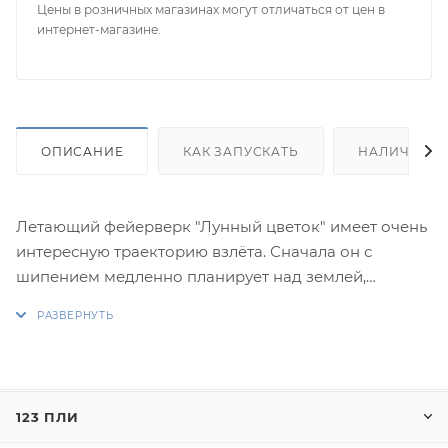
Цены в розничных магазинах могут отличаться от цен в
интернет-магазине.
ОПИСАНИЕ
КАК ЗАПУСКАТЬ
НАЛИЧИЕ
Летающий фейерверк "Лунный цветок" имеет очень
интересную траекторию взлёта. Сначала он с
шипением медленно планирует над землей,
разбрасывая золотые искры. Через пару секунд
"Лунный цветок" неожиданно меняет цвет - на
зеленовато-голубой - и направление полета, круто
уходя вверх.
123 ПЛИ
Взлетев на 15-20 метров, Лунный цветок образует