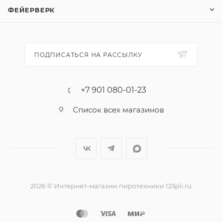
цветной круг и разбрасывает яркие искры. По
ФЕЙЕРВЕРК
своему устройству "Лунный цветок" - те же "пчелы",
сделанные из толстого картона, только намного
крупнее.
ПОДПИСАТЬСЯ НА РАССЫЛКУ
Цена указана за 1 шт.
Эффект:
+7 901 080-01-23
1. Взлетает.
Список всех магазинов
2. Разбрасывает огненные искры.
3. Образует цветной круг.
2026 © Интернет-магазин пиротехники 123pli.ru