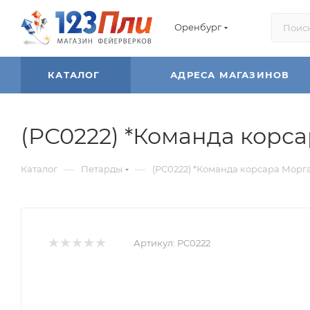
Оренбург
КАТАЛОГ
АДРЕСА МАГАЗИНОВ
(РС0222) *Команда корса
—
—
Каталог
Петарды
(РС0222) *Команда корсара Морган
Артикул:
РС0222