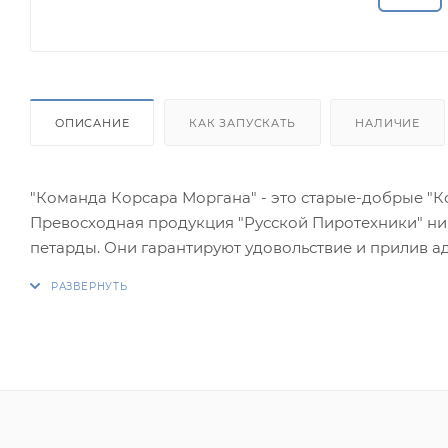
ОПИСАНИЕ
КАК ЗАПУСКАТЬ
НАЛИЧИЕ
"Команда Корсара Моргана" - это старые-добрые "Ко
Превосходная продукция "Русской Пиротехники" ник
петарды. Они гарантируют удовольствие и прилив а
порохом палочки!
Фасовка: упаковка (15 штук)
Эффекты:
1.Хлопок.