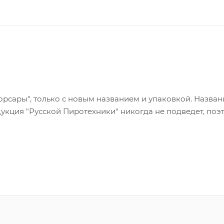
рсары", только с новым названием и упаковкой. Назван
дукция "Русской Пиротехники" никогда не подведет, поэ
а, который вызывает громкий "бабах" начиненной поро
соответствует петардам "Корсар-1".