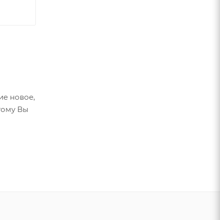
ие новое,
тому Вы
хом