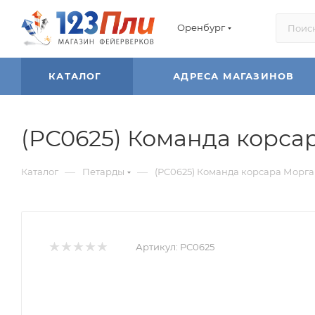
Оренбург
КАТАЛОГ
АДРЕСА МАГАЗИНОВ
(РС0625) Команда корсар
—
—
Каталог
Петарды
(РС0625) Команда корсара Морган
Артикул:
РС0625