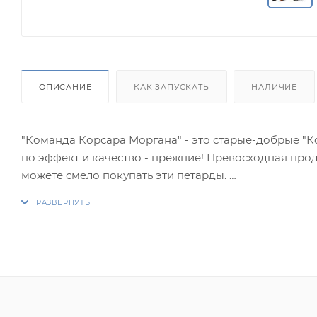
ОПИСАНИЕ
КАК ЗАПУСКАТЬ
НАЛИЧИЕ
"Команда Корсара Моргана" - это старые-добрые "Ко
но эффект и качество - прежние! Превосходная про
можете смело покупать эти петарды.
Они гарантируют удовольствие и прилив адреналин
палочки! "Команда корсара Моргана-1" по мощности 
Эффекты:
1. Громкий хлопок.