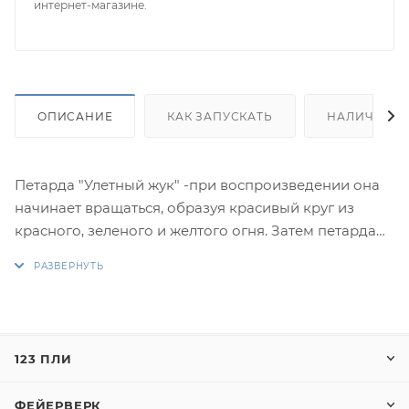
интернет-магазине.
ОПИСАНИЕ
КАК ЗАПУСКАТЬ
НАЛИЧИЕ
Петарда "Улетный жук" -при воспроизведении она
начинает вращаться, образуя красивый круг из
красного, зеленого и желтого огня. Затем петарда
начинает раскалываться с трещащим звуком,
изливая тысячи мерцающих искр, создавая
завораживающий эффект и захватывая внимание.
"Улетный жук" - это идеальное дополнение к
любому празднику или мероприятию, добавляющее
123 ПЛИ
волшебства и огненной красоты в вечерние
развлечения.
ФЕЙЕРВЕРК