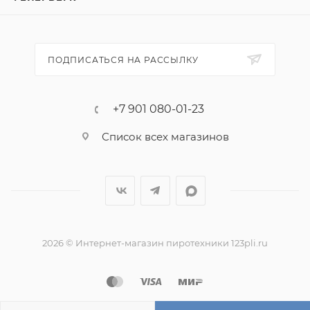
Эффекты:
1. Крутится, образуя круг красного, зелёного,
жёлтого огня.
ПОДПИСАТЬСЯ НА РАССЫЛКУ
2. Рассыпается трещащими искрами.
+7 901 080-01-23
Список всех магазинов
2026 © Интернет-магазин пиротехники 123pli.ru