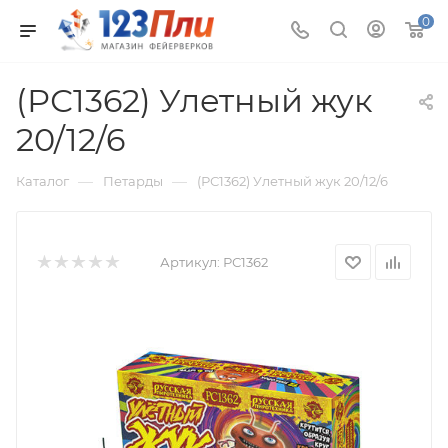
0
(РС1362) Улетный жук
20/12/6
—
—
Каталог
Петарды
(РС1362) Улетный жук 20/12/6
Артикул:
РС1362